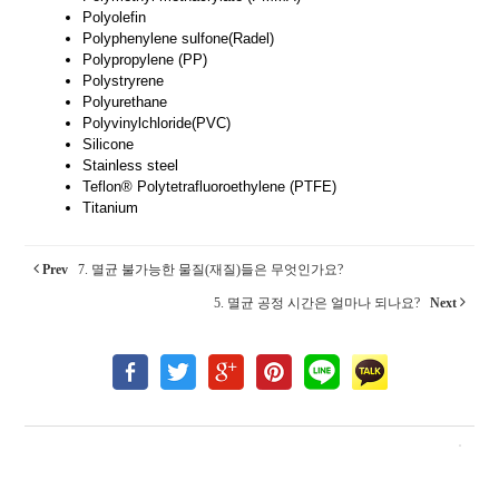
Polyolefin
Polyphenylene sulfone(Radel)
Polypropylene (PP)
Polystryrene
Polyurethane
Polyvinylchloride(PVC)
Silicone
Stainless steel
Teflon® Polytetrafluoroethylene (PTFE)
Titanium
Prev
7. 멸균 불가능한 물질(재질)들은 무엇인가요?
5. 멸균 공정 시간은 얼마나 되나요?
Next