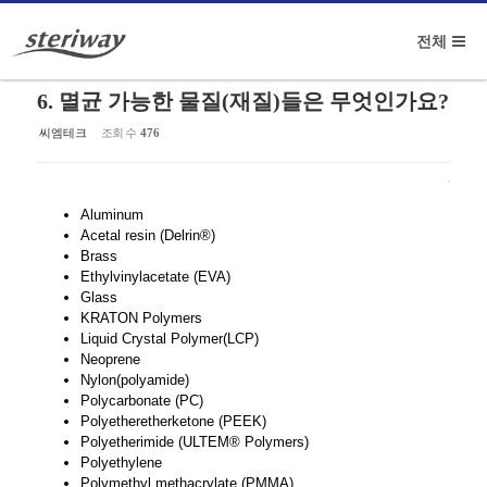
Sketchbook5, 스케치북5
전체
메뉴 건너뛰기
6. 멸균 가능한 물질(재질)들은 무엇인가요?
씨엠테크
조회 수
476
Sketchbook5, 스케치북5
Aluminum
Acetal resin (Delrin®)
Brass
Ethylvinylacetate (EVA)
Glass
KRATON Polymers
Liquid Crystal Polymer(LCP)
Neoprene
Nylon(polyamide)
Polycarbonate (PC)
Polyetheretherketone (PEEK)
Polyetherimide (ULTEM® Polymers)
Polyethylene
Polymethyl methacrylate (PMMA)