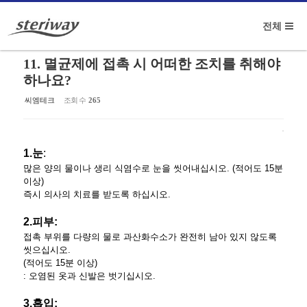
Sketchbook5, 스케치북5
전체
메뉴 건너뛰기
11. 멸균제에 접촉 시 어떠한 조치를 취해야
하나요?
씨엠테크
조회 수
265
Sketchbook5, 스케치북5
1.눈
:
많은 양의 물이나 생리 식염수로 눈을 씻어내십시오. (적어도 15분
이상)
즉시 의사의 치료를 받도록 하십시오.
2.피부:
접촉 부위를 다량의 물로 과산화수소가 완전히 남아 있지 않도록
씻으십시오.
(적어도 15분 이상)
: 오염된 옷과 신발은 벗기십시오.
3.흡입: